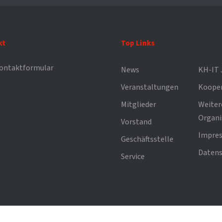
kt
Top Links
ontaktformular
News
KH-IT 
Veranstaltungen
Kooper
Mitglieder
Weiter
Organi
Vorstand
Impre
Geschäftsstelle
Datens
Service
© 2026 Copyright KH-IT Bundesverb