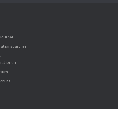
Journal
ationspartner
e
sationen
ssum
chutz
and der Krankenhaus IT - Leiterinnen/Leiter e.V.