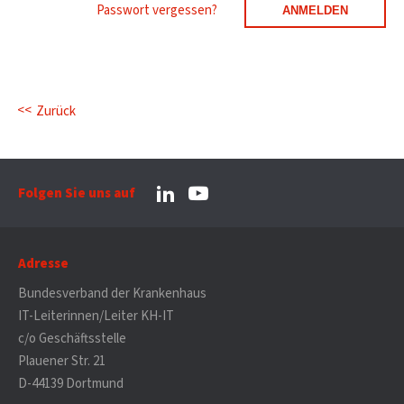
Passwort vergessen?
Zurück
Folgen Sie uns auf
Adresse
Bundesverband der Krankenhaus
IT-Leiterinnen/Leiter KH-IT
c/o Geschäftsstelle
Plauener Str. 21
D-44139 Dortmund