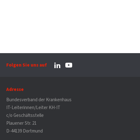
Folgen Sie uns auf
Adresse
Bundesverband der Krankenhaus
IT-Leiterinnen/Leiter KH-IT
c/o Geschäftsstelle
Plauener Str. 21
D-44139 Dortmund