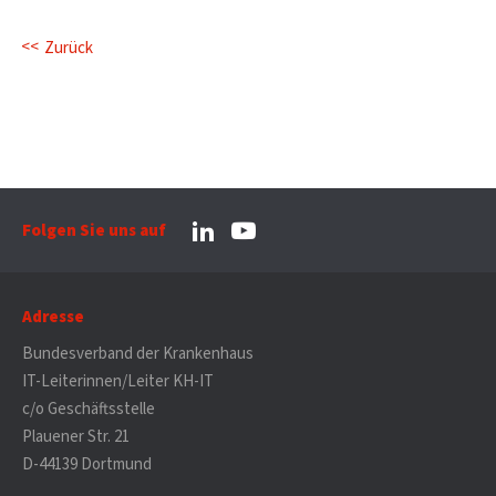
Zurück
Folgen Sie uns auf
Adresse
Bundesverband der Krankenhaus
IT-Leiterinnen/Leiter KH-IT
c/o Geschäftsstelle
Plauener Str. 21
D-44139 Dortmund