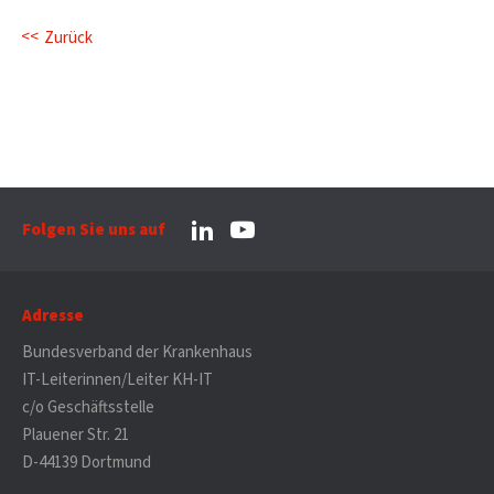
Zurück
Folgen Sie uns auf
Adresse
Bundesverband der Krankenhaus
IT-Leiterinnen/Leiter KH-IT
c/o Geschäftsstelle
Plauener Str. 21
D-44139 Dortmund