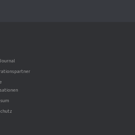
Journal
ationspartner
e
sationen
ssum
chutz