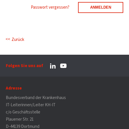
Passwort vergessen?
Zurück
Folgen Sie uns auf
Adresse
Bundesverband der Krankenhaus
IT-Leiterinnen/Leiter KH-IT
c/o Geschäftsstelle
Plauener Str. 21
D-44139 Dortmund